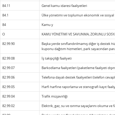
84.11
Genel kamu idaresi faaliyetleri
84.1
Ülke yönetimi ve toplumun ekonomik ve sosyal p
84
Kamu y
O
KAMU YÖNETİMİ VE SAVUNMA; ZORUNLU SOSY
82.99.90
Başka yerde sınıflandırılmamış diğer iş destek hi
kuponu dağıtım hizmetleri, park sayacından paral
82.99.08
İş takipçiliği faaliyeti
82.99.07
Barkodlama faaliyetleri (paketleme faaliyeti dışın
82.99.06
Telefona dayalı destek faaliyetleri (telefon cev
82.99.05
Harfi harfine raporlama ve stenografi kayıt faaliy
82.99.04
Trafik müşavirliği
82.99.02
Elektrik, gaz, su ve ısınma sayaçlarını okuma ve f