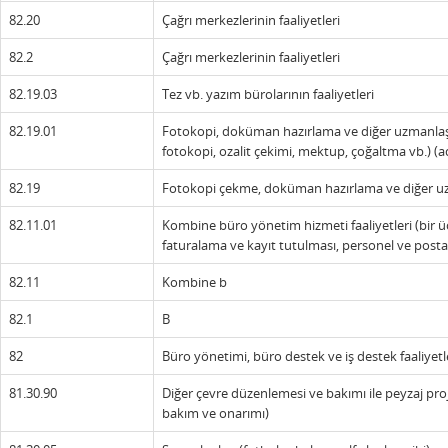
82.20
Çağrı merkezlerinin faaliyetleri
82.2
Çağrı merkezlerinin faaliyetleri
82.19.03
Tez vb. yazım bürolarının faaliyetleri
82.19.01
Fotokopi, doküman hazırlama ve diğer uzmanlaşm
fotokopi, ozalit çekimi, mektup, çoğaltma vb.) (a
82.19
Fotokopi çekme, doküman hazırlama ve diğer uz
82.11.01
Kombine büro yönetim hizmeti faaliyetleri (bir ü
faturalama ve kayıt tutulması, personel ve pos
82.11
Kombine b
82.1
B
82
Büro yönetimi, büro destek ve iş destek faaliyetl
81.30.90
Diğer çevre düzenlemesi ve bakımı ile peyzaj proje
bakım ve onarımı)