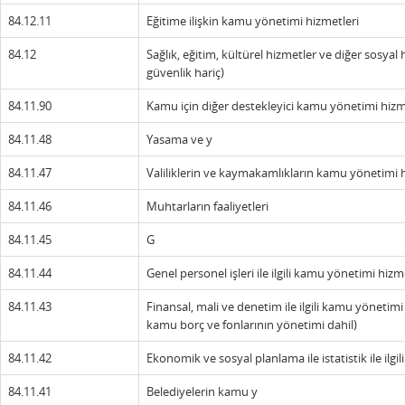
84.12.11
Eğitime ilişkin kamu yönetimi hizmetleri
84.12
Sağlık, eğitim, kültürel hizmetler ve diğer sosyal
güvenlik hariç)
84.11.90
Kamu için diğer destekleyici kamu yönetimi hizmet
84.11.48
Yasama ve y
84.11.47
Valiliklerin ve kaymakamlıkların kamu yönetimi hizm
84.11.46
Muhtarların faaliyetleri
84.11.45
G
84.11.44
Genel personel işleri ile ilgili kamu yönetimi hizm
84.11.43
Finansal, mali ve denetim ile ilgili kamu yönetimi 
kamu borç ve fonlarının yönetimi dahil)
84.11.42
Ekonomik ve sosyal planlama ile istatistik ile ilgi
84.11.41
Belediyelerin kamu y