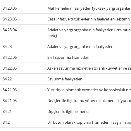
84.23.06
Mahkemelerin faaliyetleri (yüksek yargı organları
84.23.05
Ceza infaz ve tutuk evlerinin faaliyetleri (eğitim v
84.23.04
Adalet ve yargı organlarının faaliyetleri (icra mü
hariç)
84.23
Adalet ve yargı organlarının faaliyetleri
84.22.06
Sivil savunma hizmetleri
84.22.05
Askeri savunma hizmetleri (silahlı kuvvetler ve sav
84.22
Savunma faaliyetleri
84.21.06
Yurt dışı diplomatik hizmetler ve konsolosluk hiz
84.21.05
Dış işleri ile ilgili kamu yönetimi hizmetleri (yur
84.21
Dışişleri ile ilgili hizmetler
84.2
Bir bütün olarak topluma hizmetlerin sağlanmas