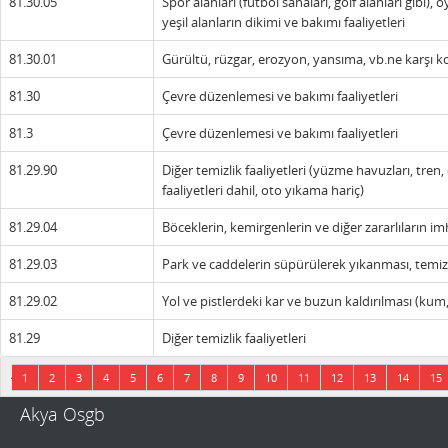
81.30.05
Spor alanları (futbol sahaları, golf alanları gibi)
yeşil alanların dikimi ve bakımı faaliyetleri
81.30.01
Gürültü, rüzgar, erozyon, yansıma, vb.ne karşı k
81.30
Çevre düzenlemesi ve bakımı faaliyetleri
81.3
Çevre düzenlemesi ve bakımı faaliyetleri
81.29.90
Diğer temizlik faaliyetleri (yüzme havuzları, tren
faaliyetleri dahil, oto yıkama hariç)
81.29.04
Böceklerin, kemirgenlerin ve diğer zararlıların imh
81.29.03
Park ve caddelerin süpürülerek yıkanması, temizl
81.29.02
Yol ve pistlerdeki kar ve buzun kaldırılması (kum
81.29
Diğer temizlik faaliyetleri
4 sayfadan 1 sayfa gösteriliyor.
1
2
3
4
5
6
7
8
9
10
11
12
13
14
15
Akya Osgb