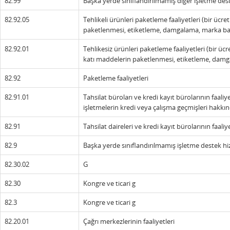
82.99
Başka yerde sınıflandırılmamış diğer işletme dest
82.92.05
Tehlikeli ürünleri paketleme faaliyetleri (bir ücr
paketlenmesi, etiketleme, damgalama, marka ba
82.92.01
Tehlikesiz ürünleri paketleme faaliyetleri (bir üc
katı maddelerin paketlenmesi, etiketleme, dam
82.92
Paketleme faaliyetleri
82.91.01
Tahsilat büroları ve kredi kayıt bürolarının faaliye
işletmelerin kredi veya çalışma geçmişleri hakkın
82.91
Tahsilat daireleri ve kredi kayıt bürolarının faaliye
82.9
Başka yerde sınıflandırılmamış işletme destek hiz
82.30.02
G
82.30
Kongre ve ticari g
82.3
Kongre ve ticari g
82.20.01
Çağrı merkezlerinin faaliyetleri