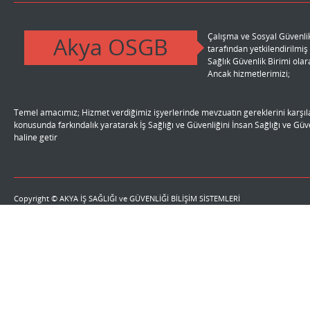
Çalışma ve Sosyal Güvenlik
Akya OSGB
tarafından yetkilendirilmi
r.
Sağlık Güvenlik Birimi ola
Ancak hizmetlerimizi;
Temel amacımız; Hizmet verdiğimiz işyerlerinde mevzuatın gereklerini karşıla
li
konusunda farkındalık yaratarak İş Sağlığı ve Güvenliğini İnsan Sağlığı ve Gü
haline getir
Copyright © AKYA İŞ SAĞLIĞI ve GÜVENLİĞİ BİLİŞİM SİSTEMLERİ