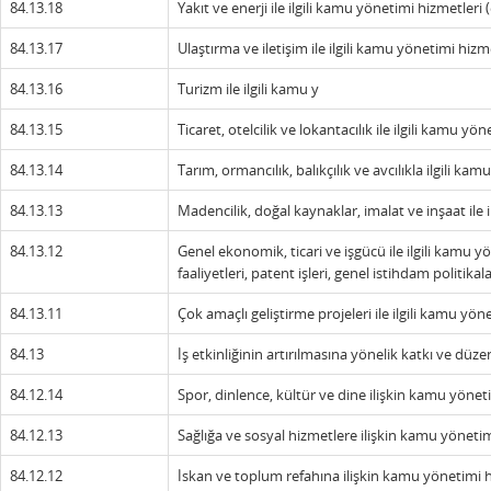
84.13.18
Yakıt ve enerji ile ilgili kamu yönetimi hizmetleri (
84.13.17
Ulaştırma ve iletişim ile ilgili kamu yönetimi hizm
84.13.16
Turizm ile ilgili kamu y
84.13.15
Ticaret, otelcilik ve lokantacılık ile ilgili kamu yö
84.13.14
Tarım, ormancılık, balıkçılık ve avcılıkla ilgili ka
84.13.13
Madencilik, doğal kaynaklar, imalat ve inşaat ile 
84.13.12
Genel ekonomik, ticari ve işgücü ile ilgili kamu y
faaliyetleri, patent işleri, genel istihdam politikal
84.13.11
Çok amaçlı geliştirme projeleri ile ilgili kamu yön
84.13
İş etkinliğinin artırılmasına yönelik katkı ve düze
84.12.14
Spor, dinlence, kültür ve dine ilişkin kamu yönet
84.12.13
Sağlığa ve sosyal hizmetlere ilişkin kamu yönetim
84.12.12
İskan ve toplum refahına ilişkin kamu yönetimi h