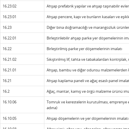
16.23.02
Ahşap prefabrik yapılar ve ahşap taşınabilir evler
16.23.01
Ahşap pencere, kapı ve bunların kasaları ve eşikl
16.23
Diğer bina doğramacılığı ve marangozluk ürünler
16.22.01
Birleştirilebilir ahşap parke yer döşemelerinin im
16.22
Birleştirilmiş parke yer döşemelerinin imalatı
16.21.02
Sıkıştırılmış lif, tahta ve tabakalardan kontrplak,
16.21.01
Ahşap, bambu ve diğer odunsu malzemelerden kap
16.21
Ahşap kaplama paneli ve ağaç esaslı panel imalat
16.2
Ağaç, mantar, kamış ve örgü malzeme ürünü ima
16.10.06
Tomruk ve kerestelerin kurutulması, emprenye ed
adına)
16.10.05
Ahşap döşemelerin ve yer döşemelerinin imalatı (bi