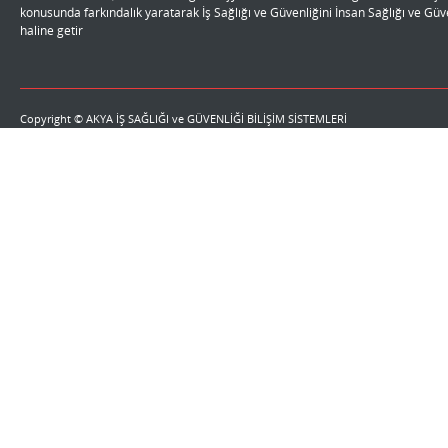
li
konusunda farkındalık yaratarak İş Sağlığı ve Güvenliğini İnsan Sağlığı ve Gü
haline getir
Copyright © AKYA İŞ SAĞLIĞI ve GÜVENLİĞİ BİLİŞİM SİSTEMLERİ