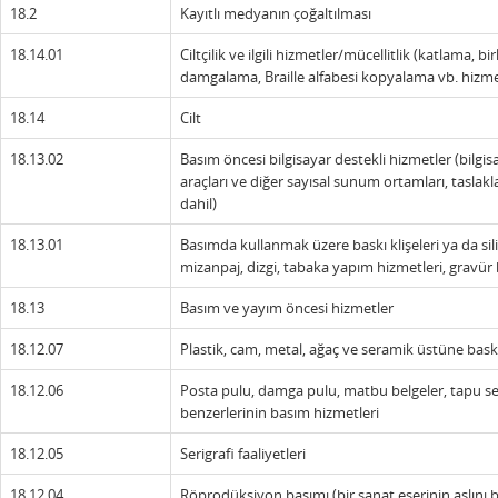
18.2
Kayıtlı medyanın çoğaltılması
18.14.01
Ciltçilik ve ilgili hizmetler/mücellitlik (katlama,
damgalama, Braille alfabesi kopyalama vb. hizme
18.14
Cilt
18.13.02
Basım öncesi bilgisayar destekli hizmetler (bilgi
araçları ve diğer sayısal sunum ortamları, taslakl
dahil)
18.13.01
Basımda kullanmak üzere baskı klişeleri ya da silind
mizanpaj, dizgi, tabaka yapım hizmetleri, gravür b
18.13
Basım ve yayım öncesi hizmetler
18.12.07
Plastik, cam, metal, ağaç ve seramik üstüne bask
18.12.06
Posta pulu, damga pulu, matbu belgeler, tapu senetl
benzerlerinin basım hizmetleri
18.12.05
Serigrafi faaliyetleri
18.12.04
Röprodüksiyon basımı (bir sanat eserinin aslını