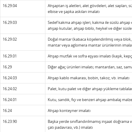
16.29.04
Ahşaptan iş aletleri, alet gövdeleri, alet sapları,
elbise ve şapka askıları imalatı
16.29.03
Sedef kakma ahşap işleri, kakma ile süslü ahşap e
ahşap kutular, ahşap biblo, heykel ve diğer süsle
16.29.02
Doğal mantar (kabaca köşelendirilmiş veya blok, l
mantar veya aglomera mantar ürünlerinin imalatı
16.29.01
Ahşap mutfak ve sofra eşyası imalatı (kaşık, kepçe
16.29
Diğer ağaç ürünleri imalatı; mantardan, saz, sa
16.24.03
Ahşap kablo makarası, bobin, takoz, vb. imalatı
16.24.02
Palet, kutu palet ve diğer ahşap yükleme tablalar
16.24.01
Kutu, sandık, fıçı ve benzeri ahşap ambalaj malz
16.24
Ahşap konteyner imalatı
16.23.90
Başka yerde sınıflandırılmamış inşaat doğrama ve
çatı padavrası, vb.) imalatı