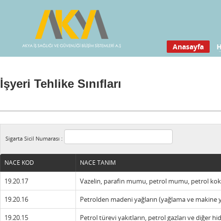
Anasayfa
H
İşyeri Tehlike Sınıfları
Sigarta Sicil Numarası :
NACE KOD
NACE TANIM
19.20.17
Vazelin, parafin mumu, petrol mumu, petrol koku,
19.20.16
Petrolden madeni yağların (yağlama ve makine yağ
19.20.15
Petrol türevi yakıtların, petrol gazları ve diğer h