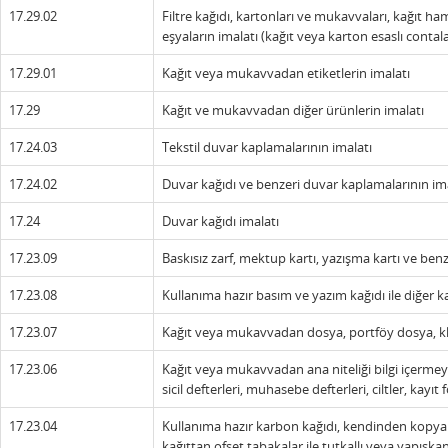
17.29.02
Filtre kağıdı, kartonları ve mukavvaları, kağıt ham
eşyaların imalatı (kağıt veya karton esaslı contal
17.29.01
Kağıt veya mukavvadan etiketlerin imalatı
17.29
Kağıt ve mukavvadan diğer ürünlerin imalatı
17.24.03
Tekstil duvar kaplamalarının imalatı
17.24.02
Duvar kağıdı ve benzeri duvar kaplamalarının imal
17.24
Duvar kağıdı imalatı
17.23.09
Baskısız zarf, mektup kartı, yazışma kartı ve benz
17.23.08
Kullanıma hazır basım ve yazım kağıdı ile diğer ka
17.23.07
Kağıt veya mukavvadan dosya, portföy dosya, kla
17.23.06
Kağıt veya mukavvadan ana niteliği bilgi içermeyen
sicil defterleri, muhasebe defterleri, ciltler, kayıt
17.23.04
Kullanıma hazır karbon kağıdı, kendinden kopyalı
kağıttan ofset tabakalar ile tutkallı veya yapışkanl