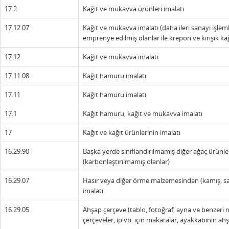
17.2
Kağıt ve mukavva ürünleri imalatı
17.12.07
Kağıt ve mukavva imalatı (daha ileri sanayi işlemle
emprenye edilmiş olanlar ile krepon ve kırışık kağ
17.12
Kağıt ve mukavva imalatı
17.11.08
Kağıt hamuru imalatı
17.11
Kağıt hamuru imalatı
17.1
Kağıt hamuru, kağıt ve mukavva imalatı
17
Kağıt ve kağıt ürünlerinin imalatı
16.29.90
Başka yerde sınıflandırılmamış diğer ağaç ürünleri 
(karbonlaştırılmamış olanlar)
16.29.07
Hasır veya diğer örme malzemesinden (kamış, saz, 
imalatı
16.29.05
Ahşap çerçeve (tablo, fotoğraf, ayna ve benzeri ne
çerçeveler, ip vb. için makaralar, ayakkabının ahş