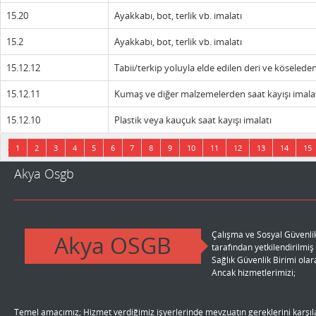
15.20
Ayakkabı, bot, terlik vb. imalatı
15.2
Ayakkabı, bot, terlik vb. imalatı
15.12.12
Tabii/terkip yoluyla elde edilen deri ve köselede
15.12.11
Kumaş ve diğer malzemelerden saat kayışı imalatı
15.12.10
Plastik veya kauçuk saat kayışı imalatı
27 sayfadan 1 sayfa gösteriliyor.
1
2
3
4
5
6
7
8
9
10
11
12
13
14
15
Akya Osgb
Çalışma ve Sosyal Güvenlik
Akya OSGB
tarafından yetkilendirilmi
r.
Sağlık Güvenlik Birimi ola
Ancak hizmetlerimizi;
Temel amacımız; Hizmet verdiğimiz işyerlerinde mevzuatın gereklerini karşıla