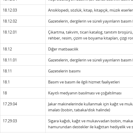
18.12.03
Ansiklopedi, sözlük, kitap, kitapçık, müzik eserler
18.12.02
Gazetelerin, dergilerin ve süreli yayınların bası
18.12.01
Çıkartma, takvim, ticari katalog, tanıtım broşürü, p
rehber, resim, çizim ve boyama kitapları, çizgi r
18.12
Diğer matbaacılık
18.11.01
Gazetelerin, dergilerin ve süreli yayınların basım
18.11
Gazetelerin basımı
18.1
Basım ve basım ile ilgili hizmet faaliyetleri
18
Kayıtlı medyanın basılması ve çoğaltılması
17.29.04
Jakar makinelerinde kullanmak için kağıt ve muka
imalatı (bobin, tabaka/disk halinde)
17.29.03
Sigara kağıdı, kağıt ve mukavvadan bobin, maka
hamurundan destekler ile kağıttan hediyelik ve s